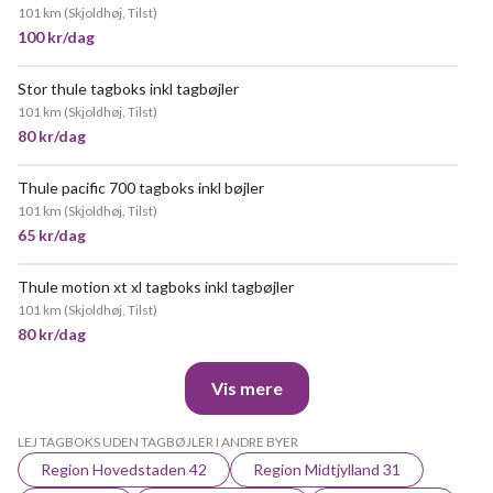
101 km
(
Skjoldhøj, Tilst
)
100 kr/dag
Stor thule tagboks inkl tagbøjler
101 km
(
Skjoldhøj, Tilst
)
80 kr/dag
Thule pacific 700 tagboks inkl bøjler
MEGET POPULÆR
101 km
(
Skjoldhøj, Tilst
)
65 kr/dag
Thule motion xt xl tagboks inkl tagbøjler
POPULÆR
101 km
(
Skjoldhøj, Tilst
)
80 kr/dag
Vis mere
LEJ TAGBOKS UDEN TAGBØJLER I ANDRE BYER
Region Hovedstaden 42
Region Midtjylland 31