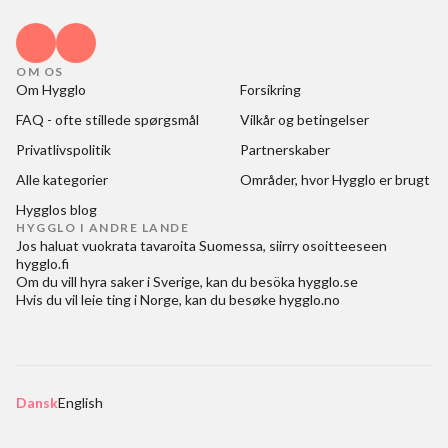
OM OS
Om Hygglo
Forsikring
FAQ - ofte stillede spørgsmål
Vilkår og betingelser
Privatlivspolitik
Partnerskaber
Alle kategorier
Områder, hvor Hygglo er brugt
Hygglos blog
HYGGLO I ANDRE LANDE
Jos haluat
vuokrata tavaroita Suomessa
, siirry osoitteeseen
hygglo.fi
Om du vill
hyra saker i Sverige
, kan du besöka
hygglo.se
Hvis du vil
leie ting i Norge
, kan du besøke
hygglo.no
Dansk
English