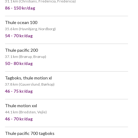
31.1 km
(
Christians, Fredericia, Fredericia
)
86 - 150 kr/dag
Thule ocean 100
35.6 km
(
Havnbjerg, Nordborg
)
54 - 70 kr/dag
Thule pacific 200
POPULÆR
37.1 km
(
Brørup, Brørup
)
50 - 80 kr/dag
Tagboks, thule motion xl
POPULÆR
37.8 km
(
Gauerslund, Børkop
)
46 - 75 kr/dag
Thule motion xxl
44.1 km
(
Bredsten, Vejle
)
46 - 70 kr/dag
Thule pacific 700 tagboks
NY!