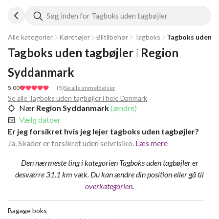
Søg inden for Tagboks uden tagbøjler
Alle kategorier
Køretøjer
Biltilbehør
Tagboks
Tagboks uden t
Tagboks uden tagbøjler
i
Region 
Syddanmark
5.00
(
5
)
Se alle anmeldelser
Se alle Tagboks uden tagbøjler i hele Danmark
Nær
Region Syddanmark
(ændre)
Vælg datoer
Er jeg forsikret hvis jeg lejer tagboks uden tagbøjler?
Ja. Skader er forsikret uden selvrisiko.
Læs mere
Den nærmeste ting i kategorien Tagboks uden tagbøjler er
desværre 31.1 km væk.
Du kan ændre din position
eller gå til
overkategorien
.
Bagage boks
NY!