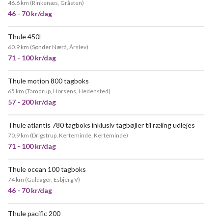
46.6 km
(
Rinkenæs, Gråsten
)
46 - 70 kr/dag
Thule 450l
60.9 km
(
Sønder Nærå, Årslev
)
71 - 100 kr/dag
Thule motion 800 tagboks
65 km
(
Tamdrup, Horsens, Hedensted
)
57 - 200 kr/dag
Thule atlantis 780 tagboks inklusiv tagbøjler til ræling udlejes
70.9 km
(
Drigstrup, Kerteminde, Kerteminde
)
71 - 100 kr/dag
Thule ocean 100 tagboks
74 km
(
Guldager, Esbjerg V
)
46 - 70 kr/dag
Thule pacific 200