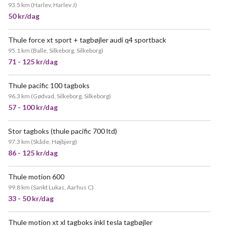
93.5 km
(
Harlev, Harlev J
)
50 kr/dag
Thule force xt sport + tagbøjler audi q4 sportback
POPULÆR
95.1 km
(
Balle, Silkeborg, Silkeborg
)
71 - 125 kr/dag
Thule pacific 100 tagboks
96.3 km
(
Gødvad, Silkeborg, Silkeborg
)
57 - 100 kr/dag
Stor tagboks (thule pacific 700 ltd)
97.3 km
(
Skåde, Højbjerg
)
86 - 125 kr/dag
Thule motion 600
99.8 km
(
Sankt Lukas, Aarhus C
)
33 - 50 kr/dag
Thule motion xt xl tagboks inkl tesla tagbøjler