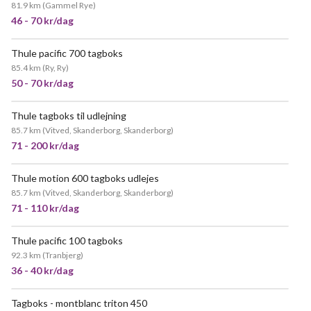
81.9 km
(
Gammel Rye
)
46 - 70 kr/dag
Thule pacific 700 tagboks
85.4 km
(
Ry, Ry
)
50 - 70 kr/dag
Thule tagboks til udlejning
NY!
85.7 km
(
Vitved, Skanderborg, Skanderborg
)
71 - 200 kr/dag
Thule motion 600 tagboks udlejes
POPULÆR
85.7 km
(
Vitved, Skanderborg, Skanderborg
)
71 - 110 kr/dag
Thule pacific 100 tagboks
92.3 km
(
Tranbjerg
)
36 - 40 kr/dag
Tagboks - montblanc triton 450
POPULÆR