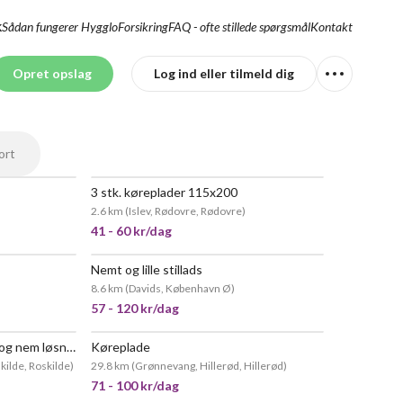
Sådan fungerer Hygglo
Forsikring
FAQ - ofte stillede spørgsmål
Kontakt
K
Opret opslag
Log ind eller tilmeld dig
ort
3 stk. køreplader 115x200
2.6 km
(
Islev, Rødovre, Rødovre
)
41 - 60 kr/dag
Nemt og lille stillads
8.6 km
(
Davids, København Ø
)
57 - 120 kr/dag
Jumbo foldestillads – stabil og nem løsning til arbejde i højden,
Køreplade
POPULÆR
ilde, Roskilde
)
29.8 km
(
Grønnevang, Hillerød, Hillerød
)
71 - 100 kr/dag