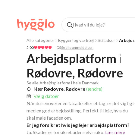
Alle kategorier
Byggeri og værktøj
Stilladser
Arbejds
5.00
(
2
)
Se alle anmeldelser
Arbejdsplatform
i
Rødovre, Rødovre
Se alle Arbejdsplatform i hele Danmark
Nær
Rødovre, Rødovre
(ændre)
Vælg datoer
Når du renoverer en facade eller et tag, er det vigtigt
med en god arbejdsstilling. Perfekt til leje, hvis du
skal male facaden om.
Er jeg forsikret hvis jeg lejer arbejdsplatform?
Ja. Skader er forsikret uden selvrisiko.
Læs mere