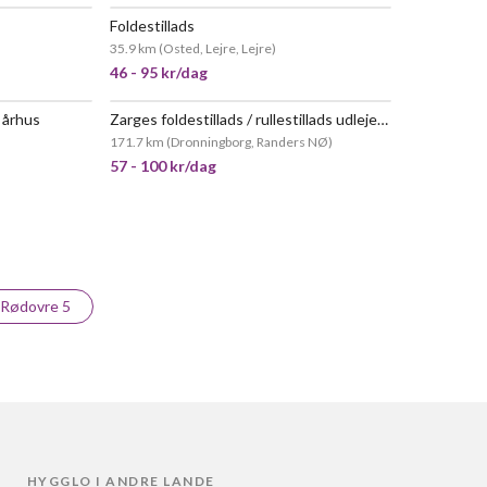
Foldestillads
POPULÆR
35.9 km
(
Osted, Lejre, Lejre
)
46 - 95 kr/dag
 århus
Zarges foldestillads / rullestillads udlejes – kan være i bilen.
171.7 km
(
Dronningborg, Randers NØ
)
57 - 100 kr/dag
Rødovre 5
HYGGLO I ANDRE LANDE