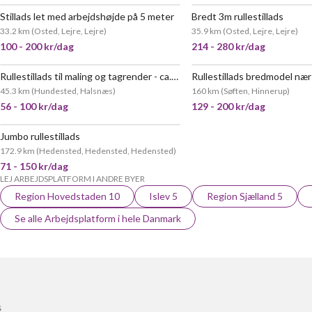
Stillads let med arbejdshøjde på 5 meter
Bredt 3m rullestillads
POPULÆR
33.2 km
(
Osted, Lejre, Lejre
)
35.9 km
(
Osted, Lejre, Lejre
)
100 - 200 kr/dag
214 - 280 kr/dag
Rullestillads til maling og tagrender - ca. 3 m arbejdshøjde
Rullestillads bredmodel nær
45.3 km
(
Hundested, Halsnæs
)
160 km
(
Søften, Hinnerup
)
56 - 100 kr/dag
129 - 200 kr/dag
Jumbo rullestillads
172.9 km
(
Hedensted, Hedensted, Hedensted
)
71 - 150 kr/dag
LEJ ARBEJDSPLATFORM I ANDRE BYER
Region Hovedstaden 10
Islev 5
Region Sjælland 5
Se alle Arbejdsplatform i hele Danmark
S