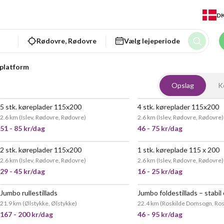
D
Rødovre, Rødovre
Vælg lejeperiode
platform
Opslag
K
5 stk. køreplader 115x200
4 stk. køreplader 115x200
2.6 km
(
Islev, Rødovre, Rødovre
)
2.6 km
(
Islev, Rødovre, Rødovre
)
51 - 85 kr/dag
46 - 75 kr/dag
2 stk. køreplader 115x200
1 stk. køreplade 115 x 200
2.6 km
(
Islev, Rødovre, Rødovre
)
2.6 km
(
Islev, Rødovre, Rødovre
)
29 - 45 kr/dag
16 - 25 kr/dag
Jumbo rullestillads
21.9 km
(
Ølstykke, Ølstykke
)
22.4 km
(
Roskilde Domsogn, Rosk
167 - 200 kr/dag
46 - 95 kr/dag