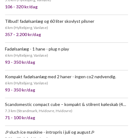
106 - 320 kr/dag
Tilbud! fadølsanlæg og 60 liter skovlyst pilsner
6 km
(
Hyltebjerg, Vanløse
)
357 - 2.200 kr/dag
Fadølsanlæg - 1 hane - plug n play
MEGET POPULÆR
6 km
(
Hyltebjerg, Vanløse
)
93 - 350 kr/dag
Kompakt fadølsanlæg med 2 haner - ingen co2 nødvendig.
MEGET POPULÆR
6 km
(
Hyltebjerg, Vanløse
)
93 - 350 kr/dag
Scandomestic compact cube – kompakt & stilrent køleskab (48 l)
7.3 km
(
Strandmark, Hvidovre, Hvidovre
)
71 - 100 kr/dag
🎉sluch ice maskine - intropris i juli og august🎉