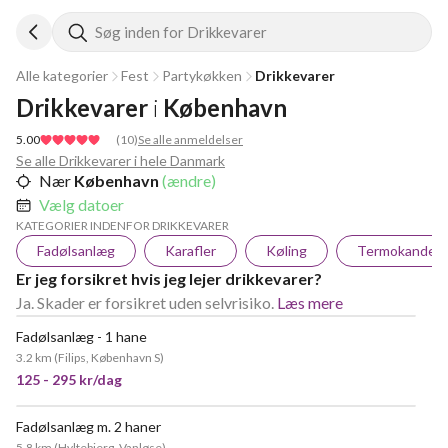
Søg inden for Drikkevarer
Alle kategorier
Fest
Partykøkken
Drikkevarer
Drikkevarer
i
København
5.00
(
10
)
Se alle anmeldelser
Se alle Drikkevarer i hele Danmark
Nær
København
(ændre)
Vælg datoer
KATEGORIER INDENFOR DRIKKEVARER
Fadølsanlæg
Karafler
Køling
Termokande
Er jeg forsikret hvis jeg lejer drikkevarer?
Ja. Skader er forsikret uden selvrisiko.
Læs mere
Fadølsanlæg - 1 hane
POPULÆR
3.2 km
(
Filips, København S
)
125 - 295 kr/dag
Fadølsanlæg m. 2 haner
5.8 km
(
Hyltebjerg, Vanløse
)