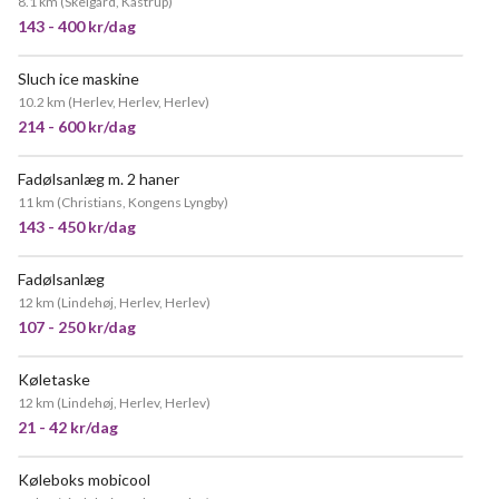
8.1 km
(
Skelgård, Kastrup
)
143 - 400 kr/dag
Sluch ice maskine
10.2 km
(
Herlev, Herlev, Herlev
)
214 - 600 kr/dag
Fadølsanlæg m. 2 haner
MEGET POPULÆR
11 km
(
Christians, Kongens Lyngby
)
143 - 450 kr/dag
Fadølsanlæg
POPULÆR
12 km
(
Lindehøj, Herlev, Herlev
)
107 - 250 kr/dag
Køletaske
12 km
(
Lindehøj, Herlev, Herlev
)
21 - 42 kr/dag
Køleboks mobicool