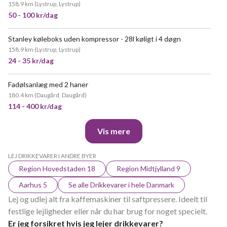
158.9 km
(
Lystrup, Lystrup
)
50 - 100 kr/dag
Stanley køleboks uden kompressor - 28l køligt i 4 døgn
158.9 km
(
Lystrup, Lystrup
)
24 - 35 kr/dag
Fadølsanlæg med 2 haner
NY!
180.4 km
(
Daugård, Daugård
)
114 - 400 kr/dag
Vis mere
LEJ DRIKKEVARER I ANDRE BYER
Region Hovedstaden 18
Region Midtjylland 9
Aarhus 5
Se alle Drikkevarer i hele Danmark
Lej og udlej alt fra kaffemaskiner til saftpressere. Ideelt til
festlige lejligheder eller når du har brug for noget specielt.
Er jeg forsikret hvis jeg lejer drikkevarer?