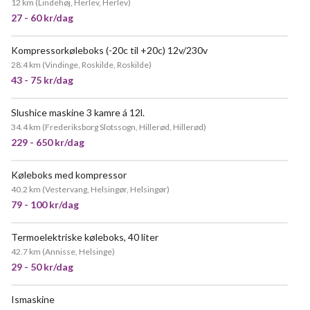
12 km
(
Lindehøj, Herlev, Herlev
)
27 - 60 kr/dag
Kompressorkøleboks (-20c til +20c) 12v/230v
POPULÆR
28.4 km
(
Vindinge, Roskilde, Roskilde
)
43 - 75 kr/dag
Slushice maskine 3 kamre á 12l.
34.4 km
(
Frederiksborg Slotssogn, Hillerød, Hillerød
)
229 - 650 kr/dag
Køleboks med kompressor
40.2 km
(
Vestervang, Helsingør, Helsingør
)
79 - 100 kr/dag
Termoelektriske køleboks, 40 liter
42.7 km
(
Annisse, Helsinge
)
29 - 50 kr/dag
Ismaskine