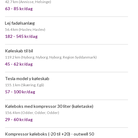
42.7 km
(
Annisse, Helsinge
)
63 - 85 kr/dag
Lej fadølsanlæg
56.4 km
(
Haslev, Haslev
)
182 - 545 kr/dag
Køleskab til bil
119.2 km
(
Nyborg, Nyborg, Nyborg, Region Syddanmark
)
45 - 62 kr/dag
Tesla model y køleskab
155.1 km
(
Skæring, Egå
)
57 - 100 kr/dag
Køleboks med kompressor 30 liter (køletaske)
156.4 km
(
Odder, Odder, Odder
)
29 - 60 kr/dag
Kompressor køleboks (-20 til +20) - outwell 50