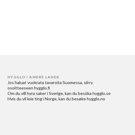
HYGGLO I ANDRE LANDE
Jos haluat
vuokrata tavaroita Suomessa
, siirry
osoitteeseen
hygglo.fi
Om du vill
hyra saker i Sverige
, kan du besöka
hygglo.se
Hvis du vil
leie ting i Norge
, kan du besøke
hygglo.no