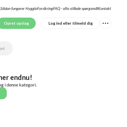
Sådan fungerer Hygglo
Forsikring
FAQ - ofte stillede spørgsmål
Kontakt
K
Opret opslag
Log ind eller tilmeld dig
ort
 her endnu!
ing i denne kategori.