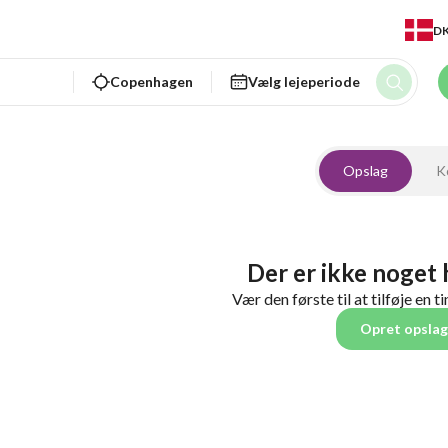
D
Copenhagen
Vælg lejeperiode
Opslag
K
Der er ikke noget
Vær den første til at tilføje en t
Opret opslag