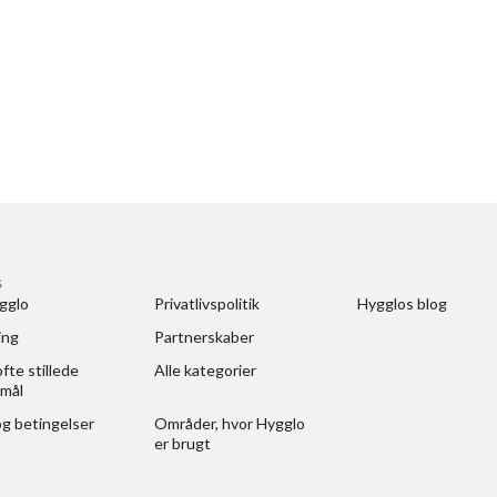
S
gglo
Privatlivspolitik
Hygglos blog
ing
Partnerskaber
fte stillede 
Alle kategorier
mål
og betingelser
Områder, hvor Hygglo 
er brugt