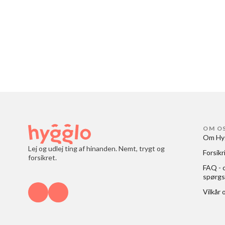
OM O
Om Hy
Lej og udlej ting af hinanden. Nemt, trygt og
Forsikr
forsikret.
FAQ - o
spørgs
Vilkår 