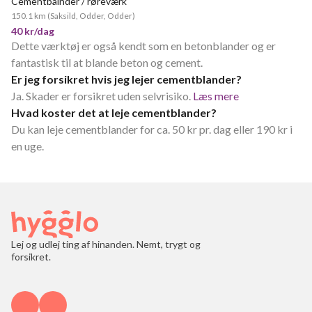
Cementbalnder / røreværk
150.1 km
(
Saksild, Odder, Odder
)
40 kr/dag
Dette værktøj er også kendt som en betonblander og er
fantastisk til at blande beton og cement.
Er jeg forsikret hvis jeg lejer cementblander?
Ja. Skader er forsikret uden selvrisiko.
Læs mere
Hvad koster det at leje cementblander?
Du kan leje cementblander for ca. 50 kr pr. dag eller 190 kr i
en uge.
Lej og udlej ting af hinanden. Nemt, trygt og
forsikret.