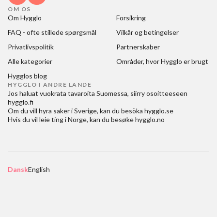
OM OS
Om Hygglo
Forsikring
FAQ - ofte stillede spørgsmål
Vilkår og betingelser
Privatlivspolitik
Partnerskaber
Alle kategorier
Områder, hvor Hygglo er brugt
Hygglos blog
HYGGLO I ANDRE LANDE
Jos haluat
vuokrata tavaroita Suomessa
, siirry osoitteeseen
hygglo.fi
Om du vill
hyra saker i Sverige
, kan du besöka
hygglo.se
Hvis du vil
leie ting i Norge
, kan du besøke
hygglo.no
Dansk
English