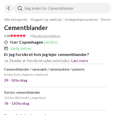
Søg inden for Cementblander
Alle kategorier
Byggeri og værktøj
Anlægningsmaskiner
Beton o
Cementblander
5.00
(
4
)
Se alle anmeldelser
Nær
Copenhagen
(ændre)
Vælg datoer
Er jeg forsikret hvis jeg lejer cementblander?
Ja. Skader er forsikret uden selvrisiko.
Læs mere
Cementblander / røreværk / røremaskine / piskeris
MEGET POPULÆR
8.4 km
(
Islev, Rødovre, Rødovre
)
29 - 50 kr/dag
Soroto cementblander
131 km
(
Birkende, Langeskov
)
76 - 150 kr/dag