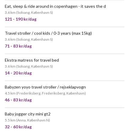
Eat, sleep & ride around in copenhagen - it saves the d
3.6 km
(
Solvang, København S
)
121 - 190 kr/dag
Travel stroller / cool kids / 0-3 years (max 15kg)
3.6 km
(
Solvang, København S
)
71 - 83 kr/dag
Ekstra matress for travel bed
3.6 km
(
Solvang, København S
)
14 - 20 kr/dag
Babyzen yoyo travel stroller / rejseklapvogn
MEGET POPULÆR
4.5 km
(
Frederiksberg, Frederiksberg, København
)
46 - 83 kr/dag
Baby jogger city mini gt2
MEGET POPULÆR
5.5 km
(
Anna, København N
)
32 - 60 kr/dag