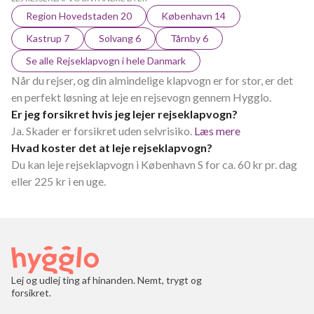
Region Hovedstaden 20
København 14
Kastrup 7
Solvang 6
Tårnby 6
Se alle Rejseklapvogn i hele Danmark
Når du rejser, og din almindelige klapvogn er for stor, er det
en perfekt løsning at leje en rejsevogn gennem Hygglo.
Er jeg forsikret hvis jeg lejer rejseklapvogn?
Ja. Skader er forsikret uden selvrisiko.
Læs mere
Hvad koster det at leje rejseklapvogn?
Du kan leje rejseklapvogn i København S for ca. 60 kr pr. dag
eller 225 kr i en uge.
Lej og udlej ting af hinanden. Nemt, trygt og
forsikret.