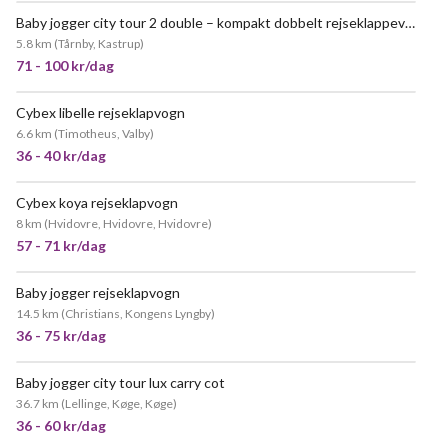
Baby jogger city tour 2 double – kompakt dobbelt rejseklappevogn 👶👶
5.8 km
(
Tårnby, Kastrup
)
71 - 100 kr/dag
Cybex libelle rejseklapvogn
6.6 km
(
Timotheus, Valby
)
36 - 40 kr/dag
Cybex koya rejseklapvogn
POPULÆR
8 km
(
Hvidovre, Hvidovre, Hvidovre
)
57 - 71 kr/dag
Baby jogger rejseklapvogn
MEGET POPULÆR
14.5 km
(
Christians, Kongens Lyngby
)
36 - 75 kr/dag
Baby jogger city tour lux carry cot
POPULÆR
36.7 km
(
Lellinge, Køge, Køge
)
36 - 60 kr/dag