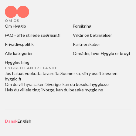
OM OS
Om Hygglo
Forsikring
FAQ - ofte stillede spørgsmål
Vilkår og betingelser
Privatlivspolitik
Partnerskaber
Alle kategorier
Områder, hvor Hygglo er brugt
Hygglos blog
HYGGLO I ANDRE LANDE
Jos haluat
vuokrata tavaroita Suomessa
, siirry osoitteeseen
hygglo.fi
Om du vill
hyra saker i Sverige
, kan du besöka
hygglo.se
Hvis du vil
leie ting i Norge
, kan du besøke
hygglo.no
Dansk
English