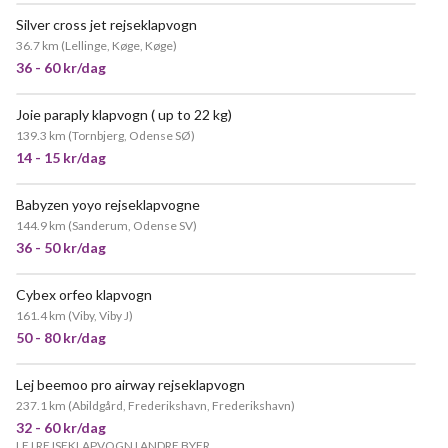
Silver cross jet rejseklapvogn
POPULÆR
36.7 km
(
Lellinge, Køge, Køge
)
36 - 60 kr/dag
Joie paraply klapvogn ( up to 22 kg)
POPULÆR
139.3 km
(
Tornbjerg, Odense SØ
)
14 - 15 kr/dag
Babyzen yoyo rejseklapvogne
144.9 km
(
Sanderum, Odense SV
)
36 - 50 kr/dag
Cybex orfeo klapvogn
MEGET POPULÆR
161.4 km
(
Viby, Viby J
)
50 - 80 kr/dag
Lej beemoo pro airway rejseklapvogn
237.1 km
(
Abildgård, Frederikshavn, Frederikshavn
)
32 - 60 kr/dag
LEJ REJSEKLAPVOGN I ANDRE BYER