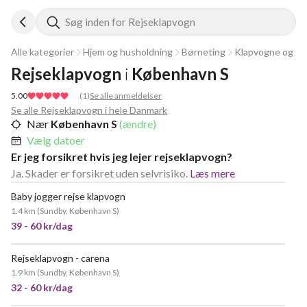
Søg inden for Rejseklapvogn
Alle kategorier
Hjem og husholdning
Børneting
Klapvogne og til
Rejseklapvogn
i
København S
5.00
(
1
)
Se alle anmeldelser
Se alle Rejseklapvogn i hele Danmark
Nær
København S
(ændre)
Vælg datoer
Er jeg forsikret hvis jeg lejer rejseklapvogn?
Ja. Skader er forsikret uden selvrisiko.
Læs mere
Baby jogger rejse klapvogn
NY!
1.4 km
(
Sundby, København S
)
39 - 60 kr/dag
Rejseklapvogn - carena
1.9 km
(
Sundby, København S
)
32 - 60 kr/dag