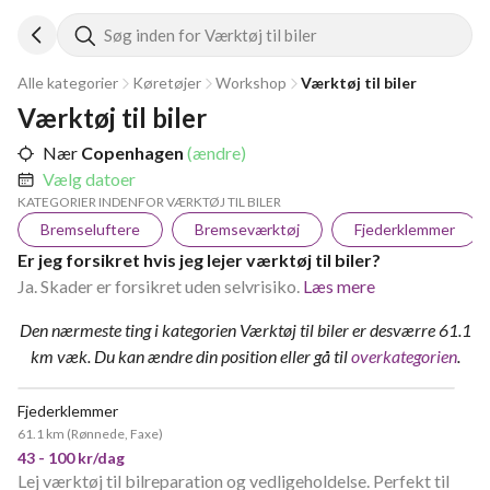
Søg inden for Værktøj til biler
Alle kategorier
Køretøjer
Workshop
Værktøj til biler
Værktøj til biler
Nær
Copenhagen
(ændre)
Vælg datoer
KATEGORIER INDENFOR VÆRKTØJ TIL BILER
Bremseluftere
Bremseværktøj
Fjederklemmer
Er jeg forsikret hvis jeg lejer værktøj til biler?
Ja. Skader er forsikret uden selvrisiko.
Læs mere
Den nærmeste ting i kategorien Værktøj til biler er desværre 61.1
km væk.
Du kan ændre din position
eller gå til
overkategorien
.
Fjederklemmer
61.1 km
(
Rønnede, Faxe
)
43 - 100 kr/dag
Lej værktøj til bilreparation og vedligeholdelse. Perfekt til