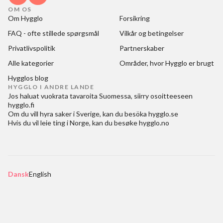
OM OS
Om Hygglo
Forsikring
FAQ - ofte stillede spørgsmål
Vilkår og betingelser
Privatlivspolitik
Partnerskaber
Alle kategorier
Områder, hvor Hygglo er brugt
Hygglos blog
HYGGLO I ANDRE LANDE
Jos haluat
vuokrata tavaroita Suomessa
, siirry osoitteeseen
hygglo.fi
Om du vill
hyra saker i Sverige
, kan du besöka
hygglo.se
Hvis du vil
leie ting i Norge
, kan du besøke
hygglo.no
Dansk
English