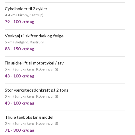
Cykelholder til 2 cykler
4.4 km
(
Tårnby, Kastrup
)
79 - 100 kr/dag
Værktøj til skifter dæk og fælge
5 km
(
Skelgård, Kastrup
)
83 - 150 kr/dag
Fin ældre lift til motorcykel / atv
5 km
(
Sundkirkens, København S
)
43 - 100 kr/dag
Stor værkstedsdonkraft på 2 tons
POPULÆR
5 km
(
Sundkirkens, København S
)
43 - 100 kr/dag
Thule tagboks lang model
MEGET POPULÆR
5 km
(
Sundkirkens, København S
)
71 - 300 kr/dag