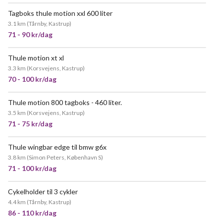
Tagboks thule motion xxl 600 liter
MEGET POPULÆR
3.1 km
(
Tårnby, Kastrup
)
71 - 90 kr/dag
Thule motion xt xl
3.3 km
(
Korsvejens, Kastrup
)
70 - 100 kr/dag
Thule motion 800 tagboks - 460 liter.
POPULÆR
3.5 km
(
Korsvejens, Kastrup
)
71 - 75 kr/dag
Thule wingbar edge til bmw g6x
3.8 km
(
Simon Peters, København S
)
71 - 100 kr/dag
Cykelholder til 3 cykler
4.4 km
(
Tårnby, Kastrup
)
86 - 110 kr/dag