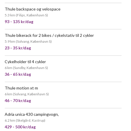
Thule backspace og velospace
MEGET POPULÆR
5.3 km
(
Filips, København S
)
93 - 135 kr/dag
Thule bikerack for 2 bikes / cykelstativ til 2 cykler
5.9 km
(
Solvang, København S
)
23 - 35 kr/dag
Cykelholder til 4 cykler
6 km
(
Sundby, København S
)
36 - 65 kr/dag
Thule motion xt m
MEGET POPULÆR
6 km
(
Solvang, København S
)
46 - 70 kr/dag
Adria unica 430 campingvogn,
6.2 km
(
Skelgård, Kastrup
)
429 - 500 kr/dag