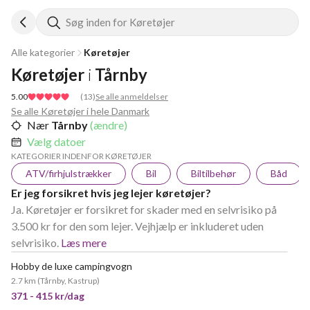
Søg inden for Køretøjer
Alle kategorier
Køretøjer
Køretøjer
i
Tårnby
5.00
(
13
)
Se alle anmeldelser
Se alle Køretøjer i hele Danmark
Nær
Tårnby
(ændre)
Vælg datoer
KATEGORIER INDENFOR KØRETØJER
ATV/firhjulstrækker
Bil
Biltilbehør
Båd
Er jeg forsikret hvis jeg lejer køretøjer?
Ja. Køretøjer er forsikret for skader med en selvrisiko på
3.500 kr for den som lejer. Vejhjælp er inkluderet uden
selvrisiko.
Læs mere
Hobby de luxe campingvogn
2.7 km
(
Tårnby, Kastrup
)
371 - 415 kr/dag