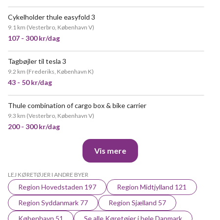
Cykelholder thule easyfold 3
9.1 km
(
Vesterbro, København V
)
107 - 300 kr/dag
Tagbøjler til tesla 3
9.2 km
(
Frederiks, København K
)
43 - 50 kr/dag
Thule combination of cargo box & bike carrier
9.3 km
(
Vesterbro, København V
)
200 - 300 kr/dag
Vis mere
LEJ KØRETØJER I ANDRE BYER
Region Hovedstaden 197
Region Midtjylland 121
Region Syddanmark 77
Region Sjælland 57
København 51
Se alle Køretøjer i hele Danmark