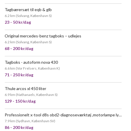
Tagbærersæt til eqb & glb
6.2 km
(
Solvang, København S
)
23 - 50 kr/dag
Original mercedes-benz tagboks – udlejes
6.2 km
(
Solvang, København S
)
68 - 200 kr/dag
Tagboks - autoform nova 430
6.6 km
(
Vor Frelsers, København K
)
71 - 250 kr/dag
Thule arcos xl 450 liter
6.9 km
(
Nathanaels, København S
)
129 - 150 kr/dag
Professionelt x-tool d8s obd2-diagnoseværktøj ,motorlampe lyser
POPULÆR
7.9 km
(
Sydhavn, København SV
)
86 - 200 kr/dag