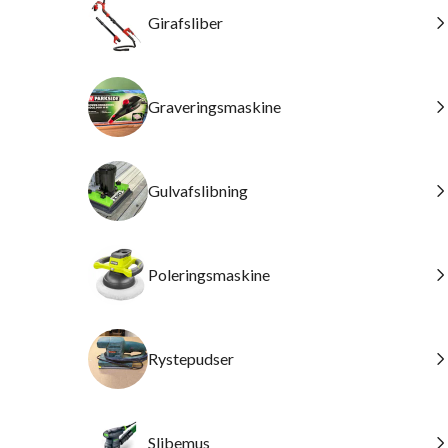
Girafsliber
Graveringsmaskine
Gulvafslibning
Poleringsmaskine
Rystepudser
Slibemus