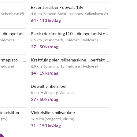
Excentersliber - dewalt 18v
POPULÆR
POPULÆR
, København Ø
)
4.8 km
(
Simeon-Sankt Johannes, København Ø
)
64 - 110 kr/dag
Power craft excentersliber – din nye bedste ven i kampen mod ujævnheder!
Black+decker beg110 – din nye bedste ven med gnister
Hvidovre
)
6.9 km
(
Strandmark, Hvidovre, Hvidovre
)
27 - 50 kr/dag
🔥 toolmate dt2000hag-x varmepistol – din nye varme ven!
Kraftfuld poler-/slibemaskine – perfekt til bil og båd
Hvidovre
)
6.9 km
(
Strandmark, Hvidovre, Hvidovre
)
14 - 19 kr/dag
Dewalt vinkelsliber
POPULÆR
POPULÆR
8 km
(
Hyltebjerg, Vanløse
)
27 - 50 kr/dag
inkelsliber
Vinkelsliber, milwaukee
ngby
)
16.5 km
(
Sorgenfri, Virum
)
71 - 150 kr/dag