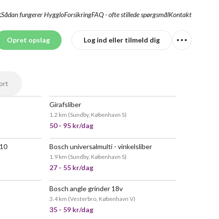
Sådan fungerer Hygglo
Forsikring
FAQ - ofte stillede spørgsmål
Kontakt
K
Opret opslag
Log ind eller tilmeld dig
ort
Girafsliber
POPULÆR
1.2 km
(
Sundby, København S
)
50 - 95 kr/dag
-10
Bosch universalmulti - vinkelsliber
1.9 km
(
Sundby, København S
)
27 - 55 kr/dag
Bosch angle grinder 18v
MEGET POPULÆR
3.4 km
(
Vesterbro, København V
)
35 - 59 kr/dag