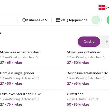
D
København S
Vælg lejeperiode
g
Opslag
K
Milwaukee excentersliber
Milwaukee vinkelsliber
POPULÆR
MEGET 
1.2 km
(
Sundby, København S
)
1.2 km
(
Sundby, København S
)
27 - 65 kr/dag
27 - 50 kr/dag
Cordless angle grinder
Bosch universalsander 18v
POPULÆR
1.6 km
(
Solvang, København S
)
1.9 km
(
Sundby, København S
)
27 - 50 kr/dag
27 - 65 kr/dag
Falke excentersliber 450 w
Girafsliber
1.9 km
(
Solvang, København S
)
2.6 km
(
Tårnby, Kastrup
)
27 - 75 kr/dag
50 - 95 kr/dag