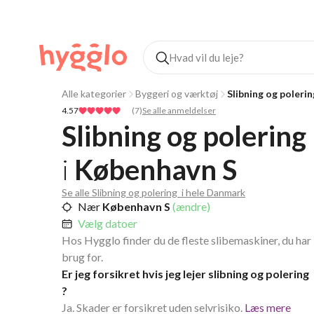
Alle kategorier
Byggeri og værktøj
Slibning og polerin
4.57
(
7
)
Se alle anmeldelser
Slibning og polering 
i
København S
Se alle Slibning og polering  i hele Danmark
Nær
København S
(ændre)
Vælg datoer
Hos Hygglo finder du de fleste slibemaskiner, du har
brug for.
Er jeg forsikret hvis jeg lejer slibning og polering
?
Ja. Skader er forsikret uden selvrisiko.
Læs mere