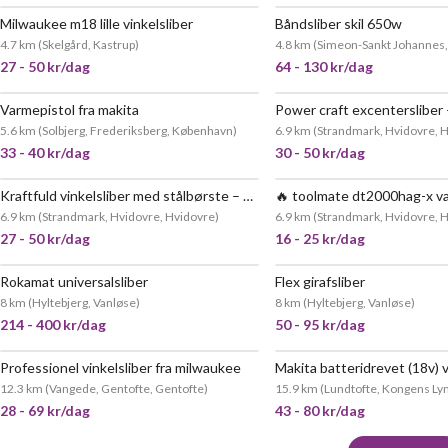
Milwaukee m18 lille vinkelsliber
Båndsliber skil 650w
4.7 km
(
Skelgård, Kastrup
)
4.8 km
(
Simeon-Sankt Johannes
27 - 50 kr/dag
64 - 130 kr/dag
Varmepistol fra makita
POPULÆR
5.6 km
(
Solbjerg, Frederiksberg, København
)
6.9 km
(
Strandmark, Hvidovre, 
33 - 40 kr/dag
30 - 50 kr/dag
Kraftfuld vinkelsliber med stålbørste – klar til dine projekter 💪
6.9 km
(
Strandmark, Hvidovre, Hvidovre
)
6.9 km
(
Strandmark, Hvidovre, 
27 - 50 kr/dag
16 - 25 kr/dag
Rokamat universalsliber
Flex girafsliber
MEGET 
8 km
(
Hyltebjerg, Vanløse
)
8 km
(
Hyltebjerg, Vanløse
)
214 - 400 kr/dag
50 - 95 kr/dag
Professionel vinkelsliber fra milwaukee
Makita batteridrevet (18v) v
MEGET POPULÆR
12.3 km
(
Vangede, Gentofte, Gentofte
)
15.9 km
(
Lundtofte, Kongens Ly
28 - 69 kr/dag
43 - 80 kr/dag