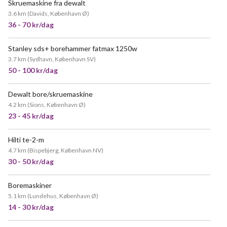
Skruemaskine fra dewalt
3.6 km
(
Davids, København Ø
)
36 - 70 kr/dag
Stanley sds+ borehammer fatmax 1250w
3.7 km
(
Sydhavn, København SV
)
50 - 100 kr/dag
Dewalt bore/skruemaskine
4.2 km
(
Sions, København Ø
)
23 - 45 kr/dag
Hilti te-2-m
4.7 km
(
Bispebjerg, København NV
)
30 - 50 kr/dag
Boremaskiner
5.1 km
(
Lundehus, København Ø
)
14 - 30 kr/dag