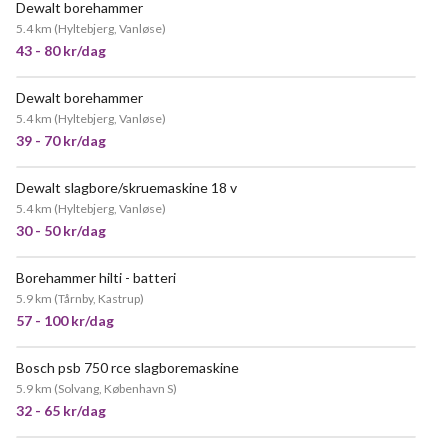
Dewalt borehammer
POPULÆR
5.4 km
(
Hyltebjerg, Vanløse
)
43 - 80 kr/dag
Dewalt borehammer
POPULÆR
5.4 km
(
Hyltebjerg, Vanløse
)
39 - 70 kr/dag
Dewalt slagbore/skruemaskine 18 v
5.4 km
(
Hyltebjerg, Vanløse
)
30 - 50 kr/dag
Borehammer hilti - batteri
5.9 km
(
Tårnby, Kastrup
)
57 - 100 kr/dag
Bosch psb 750 rce slagboremaskine
5.9 km
(
Solvang, København S
)
32 - 65 kr/dag