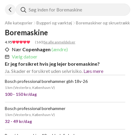
Søg inden for Boremaskine
Alle kategorier
Byggeri og værktøj
Boremaskiner og skruetrækker
Boremaskine
4.95
(
160
)
Se alle anmeldelser
Nær
Copenhagen
(ændre)
Vælg datoer
Er jeg forsikret hvis jeg lejer boremaskine?
Ja. Skader er forsikret uden selvrisiko.
Læs mere
Bosch professional borehammer gbh 18v-26
1 km
(
Vesterbro, København V
)
100 - 150 kr/dag
Bosch professional borehammer
MEGET POPULÆR
1 km
(
Vesterbro, København V
)
32 - 49 kr/dag