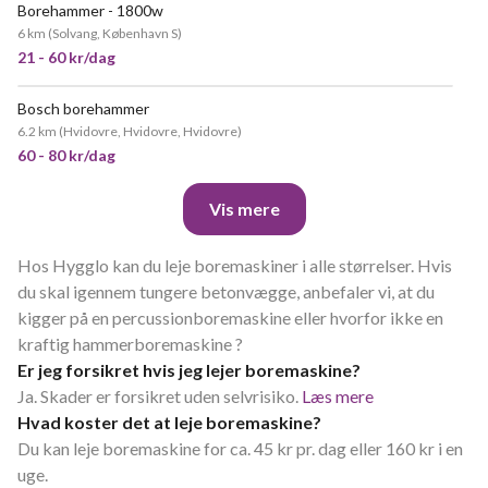
Borehammer - 1800w
6 km
(
Solvang, København S
)
21 - 60 kr/dag
Bosch borehammer
6.2 km
(
Hvidovre, Hvidovre, Hvidovre
)
60 - 80 kr/dag
Vis mere
Hos Hygglo kan du leje boremaskiner i alle størrelser. Hvis
du skal igennem tungere betonvægge, anbefaler vi, at du
kigger på en percussionboremaskine eller hvorfor ikke en
kraftig hammerboremaskine ?
Er jeg forsikret hvis jeg lejer boremaskine?
Ja. Skader er forsikret uden selvrisiko.
Læs mere
Hvad koster det at leje boremaskine?
Du kan leje boremaskine for ca. 45 kr pr. dag eller 160 kr i en
uge.