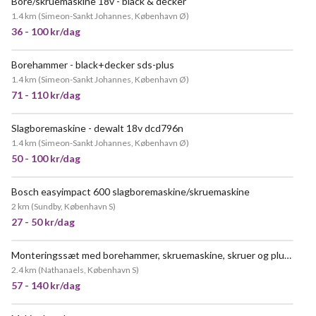
Bore/skruemaskine 18v - black & decker
POPULÆR
1.4 km
(
Simeon-Sankt Johannes, København Ø
)
36 - 100 kr/dag
Borehammer - black+decker sds-plus
MEGET POPULÆR
1.4 km
(
Simeon-Sankt Johannes, København Ø
)
71 - 110 kr/dag
Slagboremaskine - dewalt 18v dcd796n
POPULÆR
1.4 km
(
Simeon-Sankt Johannes, København Ø
)
50 - 100 kr/dag
Bosch easyimpact 600 slagboremaskine/skruemaskine
2 km
(
Sundby, København S
)
27 - 50 kr/dag
Monteringssæt med borehammer, skruemaskine, skruer og plugs
POPULÆR
2.4 km
(
Nathanaels, København S
)
57 - 140 kr/dag