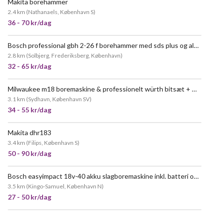
Makita borehammer
MEGET POPULÆR
2.4 km
(
Nathanaels, København S
)
36 - 70 kr/dag
Bosch professional gbh 2-26 f borehammer med sds plus og alm patron
MEGET POPULÆR
2.8 km
(
Solbjerg, Frederiksberg, København
)
32 - 65 kr/dag
Milwaukee m18 boremaskine & professionelt würth bitsæt + møbelsamler sæt:
3.1 km
(
Sydhavn, København SV
)
34 - 55 kr/dag
Makita dhr183
MEGET POPULÆR
3.4 km
(
Filips, København S
)
50 - 90 kr/dag
Bosch easyimpact 18v-40 akku slagboremaskine inkl. batteri og lader
3.5 km
(
Kingo-Samuel, København N
)
27 - 50 kr/dag