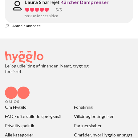
Laura S
har lejet
Kärcher Damprenser
5
/5
for 3 måneder siden
Anmeld annonce
Lej og udlej ting af hinanden. Nemt, trygt og
forsikret.
OM OS
Om Hygglo
Forsikring
FAQ - ofte stillede spørgsmål
Vilkår og betingelser
Privatlivspolitik
Partnerskaber
Alle kategorier
Områder, hvor Hygglo er brugt