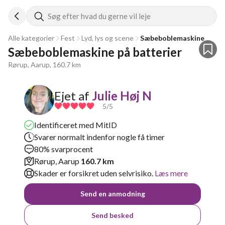
Søg efter hvad du gerne vil leje
Alle kategorier
Fest
Lyd, lys og scene
Sæbeboblemaskine
Sæbeboblemaskine på batterier
Rørup, Aarup, 160.7 km
Ejet af
Julie Høj N
5
/5
Identificeret med MitID
Svarer normalt indenfor nogle få timer
80% svarprocent
Rørup, Aarup
160.7 km
Skader er forsikret uden selvrisiko.
Læs mere
Send en anmodning
Send besked