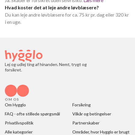
Ja. Skader er forsikret uden selvrisiko.
Læs mere
Hvad koster det at leje andre løvblæsere?
Du kan leje andre løvblæsere for ca. 75 kr pr. dag eller 320 kr
i en uge.
Lej og udlej ting af hinanden. Nemt, trygt og
forsikret.
OM OS
Om Hygglo
Forsikring
FAQ - ofte stillede spørgsmål
Vilkår og betingelser
Privatlivspolitik
Partnerskaber
Alle kategorier
Områder, hvor Hygglo er brugt