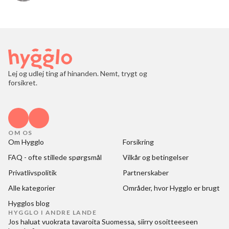
Lej og udlej ting af hinanden. Nemt, trygt og
forsikret.
OM OS
Om Hygglo
Forsikring
FAQ - ofte stillede spørgsmål
Vilkår og betingelser
Privatlivspolitik
Partnerskaber
Alle kategorier
Områder, hvor Hygglo er brugt
Hygglos blog
HYGGLO I ANDRE LANDE
Jos haluat
vuokrata tavaroita Suomessa
, siirry osoitteeseen