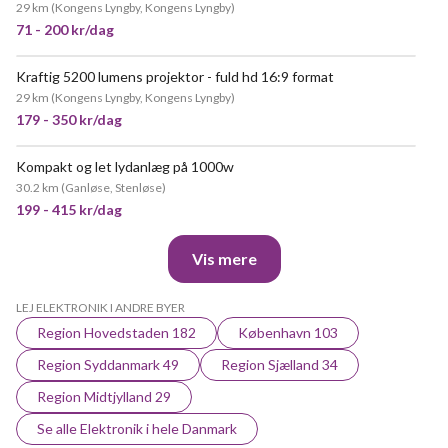
29 km
(
Kongens Lyngby, Kongens Lyngby
)
71 - 200 kr/dag
Kraftig 5200 lumens projektor - fuld hd 16:9 format
MEGET POPULÆR
29 km
(
Kongens Lyngby, Kongens Lyngby
)
179 - 350 kr/dag
Kompakt og let lydanlæg på 1000w
POPULÆR
30.2 km
(
Ganløse, Stenløse
)
199 - 415 kr/dag
Vis mere
LEJ ELEKTRONIK I ANDRE BYER
Region Hovedstaden 182
København 103
Region Syddanmark 49
Region Sjælland 34
Region Midtjylland 29
Se alle Elektronik i hele Danmark