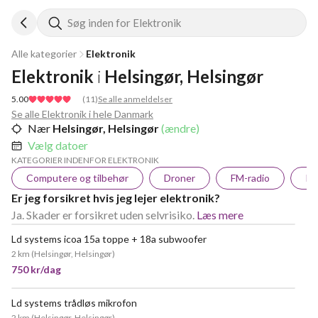
Søg inden for Elektronik
Alle kategorier
Elektronik
Elektronik
i
Helsingør, Helsingør
5.00
(
11
)
Se alle anmeldelser
Se alle Elektronik i hele Danmark
Nær
Helsingør, Helsingør
(ændre)
Vælg datoer
KATEGORIER INDENFOR ELEKTRONIK
Computere og tilbehør
Droner
FM-radio
In
Er jeg forsikret hvis jeg lejer elektronik?
Ja. Skader er forsikret uden selvrisiko.
Læs mere
Ld systems icoa 15a toppe + 18a subwoofer
2 km
(
Helsingør, Helsingør
)
750 kr/dag
Ld systems trådløs mikrofon
2 km
(
Helsingør, Helsingør
)