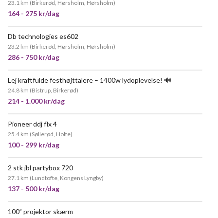
23.1 km
(
Birkerød, Hørsholm, Hørsholm
)
164 - 275 kr/dag
Db technologies es602
23.2 km
(
Birkerød, Hørsholm, Hørsholm
)
286 - 750 kr/dag
Lej kraftfulde festhøjttalere – 1400w lydoplevelse! 🔊
24.8 km
(
Bistrup, Birkerød
)
214 - 1.000 kr/dag
Pioneer ddj flx 4
25.4 km
(
Søllerød, Holte
)
100 - 299 kr/dag
2 stk jbl partybox 720
27.1 km
(
Lundtofte, Kongens Lyngby
)
137 - 500 kr/dag
100” projektor skærm
POPULÆR