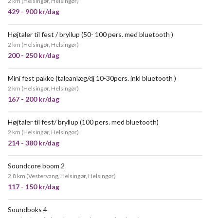
2 km
(
Helsingør, Helsingør
)
429 - 900 kr/dag
Højtaler til fest / bryllup (50- 100 pers. med bluetooth )
POPULÆR
2 km
(
Helsingør, Helsingør
)
200 - 250 kr/dag
Mini fest pakke (taleanlæg/dj 10-30pers. inkl bluetooth )
2 km
(
Helsingør, Helsingør
)
167 - 200 kr/dag
Højtaler til fest/ bryllup (100 pers. med bluetooth)
POPULÆR
2 km
(
Helsingør, Helsingør
)
214 - 380 kr/dag
Soundcore boom 2
2.8 km
(
Vestervang, Helsingør, Helsingør
)
117 - 150 kr/dag
Soundboks 4