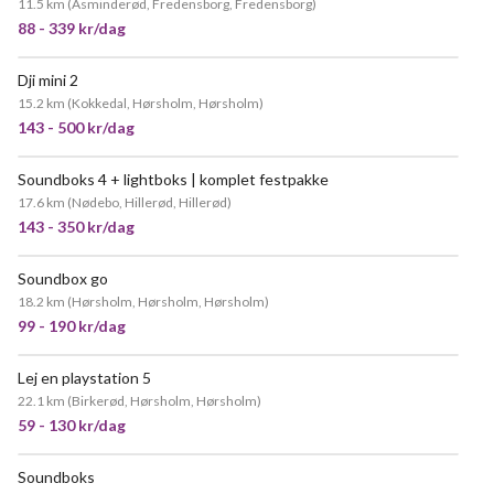
11.5 km
(
Asminderød, Fredensborg, Fredensborg
)
88 - 339 kr/dag
Dji mini 2
15.2 km
(
Kokkedal, Hørsholm, Hørsholm
)
143 - 500 kr/dag
Soundboks 4 + lightboks | komplet festpakke
POPULÆR
17.6 km
(
Nødebo, Hillerød, Hillerød
)
143 - 350 kr/dag
Soundbox go
POPULÆR
18.2 km
(
Hørsholm, Hørsholm, Hørsholm
)
99 - 190 kr/dag
Lej en playstation 5
POPULÆR
22.1 km
(
Birkerød, Hørsholm, Hørsholm
)
59 - 130 kr/dag
Soundboks
POPULÆR