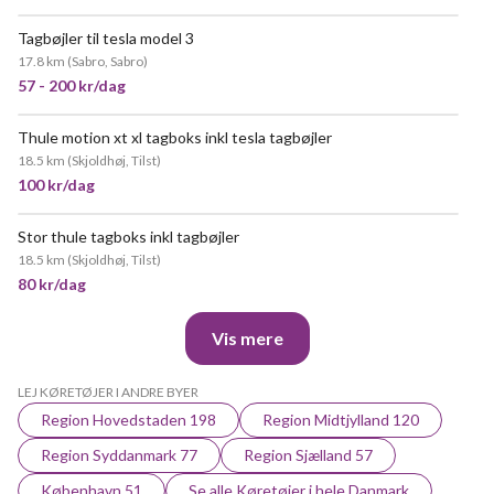
Tagbøjler til tesla model 3
17.8 km
(
Sabro, Sabro
)
57 - 200 kr/dag
Thule motion xt xl tagboks inkl tesla tagbøjler
18.5 km
(
Skjoldhøj, Tilst
)
100 kr/dag
Stor thule tagboks inkl tagbøjler
18.5 km
(
Skjoldhøj, Tilst
)
80 kr/dag
Vis mere
LEJ KØRETØJER I ANDRE BYER
Region Hovedstaden 198
Region Midtjylland 120
Region Syddanmark 77
Region Sjælland 57
København 51
Se alle Køretøjer i hele Danmark