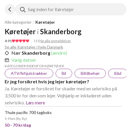
Søg inden for Køretøjer
Alle kategorier
Køretøjer
Køretøjer
i
Skanderborg
4.91
(
11
)
Se alle anmeldelser
Se alle Køretøjer i hele Danmark
Nær
Skanderborg
(ændre)
Vælg datoer
KATEGORIER INDENFOR KØRETØJER
ATV/firhjulstrækker
Bil
Biltilbehør
Båd
Er jeg forsikret hvis jeg lejer køretøjer?
Ja. Køretøjer er forsikret for skader med en selvrisiko på
3.500 kr for den som lejer. Vejhjælp er inkluderet uden
selvrisiko.
Læs mere
Thule pacific 700 tagboks
5.9 km
(
Ry, Ry
)
50 - 70 kr/dag