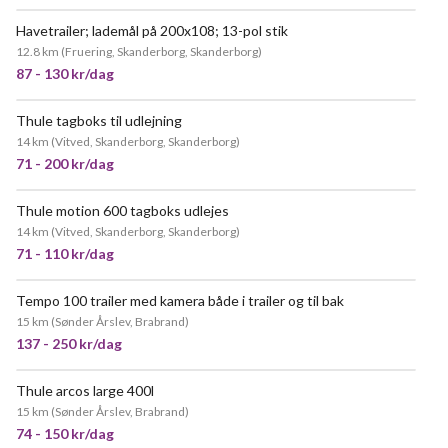
Havetrailer; lademål på 200x108; 13-pol stik
12.8 km
(
Fruering, Skanderborg, Skanderborg
)
87 - 130 kr/dag
Thule tagboks til udlejning
NY!
14 km
(
Vitved, Skanderborg, Skanderborg
)
71 - 200 kr/dag
Thule motion 600 tagboks udlejes
POPULÆR
14 km
(
Vitved, Skanderborg, Skanderborg
)
71 - 110 kr/dag
Tempo 100 trailer med kamera både i trailer og til bak
MEGET POPULÆR
15 km
(
Sønder Årslev, Brabrand
)
137 - 250 kr/dag
Thule arcos large 400l
MEGET POPULÆR
15 km
(
Sønder Årslev, Brabrand
)
74 - 150 kr/dag