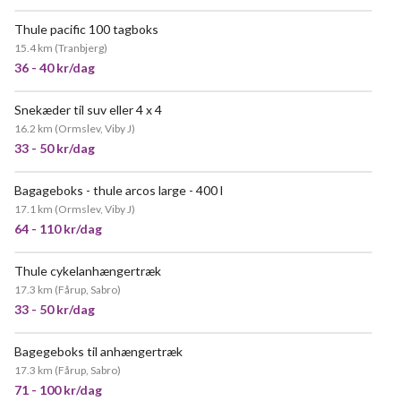
Thule pacific 100 tagboks
15.4 km
(
Tranbjerg
)
36 - 40 kr/dag
Snekæder til suv eller 4 x 4
16.2 km
(
Ormslev, Viby J
)
33 - 50 kr/dag
Bagageboks - thule arcos large - 400 l
MEGET POPULÆR
17.1 km
(
Ormslev, Viby J
)
64 - 110 kr/dag
Thule cykelanhængertræk
MEGET POPULÆR
17.3 km
(
Fårup, Sabro
)
33 - 50 kr/dag
Bagegeboks til anhængertræk
MEGET POPULÆR
17.3 km
(
Fårup, Sabro
)
71 - 100 kr/dag