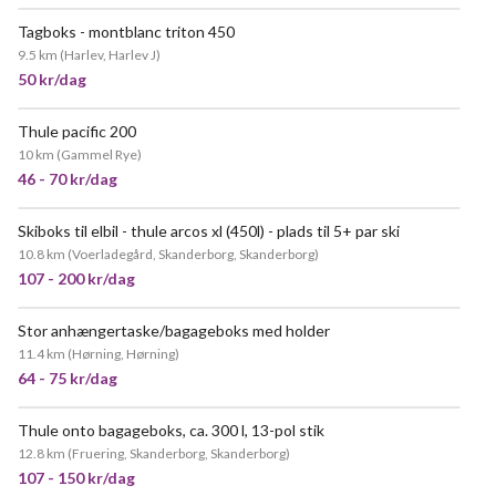
Tagboks - montblanc triton 450
POPULÆR
9.5 km
(
Harlev, Harlev J
)
50 kr/dag
Thule pacific 200
10 km
(
Gammel Rye
)
46 - 70 kr/dag
Skiboks til elbil - thule arcos xl (450l) - plads til 5+ par ski
POPULÆR
10.8 km
(
Voerladegård, Skanderborg, Skanderborg
)
107 - 200 kr/dag
Stor anhængertaske/bagageboks med holder
POPULÆR
11.4 km
(
Hørning, Hørning
)
64 - 75 kr/dag
Thule onto bagageboks, ca. 300 l, 13-pol stik
MEGET POPULÆR
12.8 km
(
Fruering, Skanderborg, Skanderborg
)
107 - 150 kr/dag