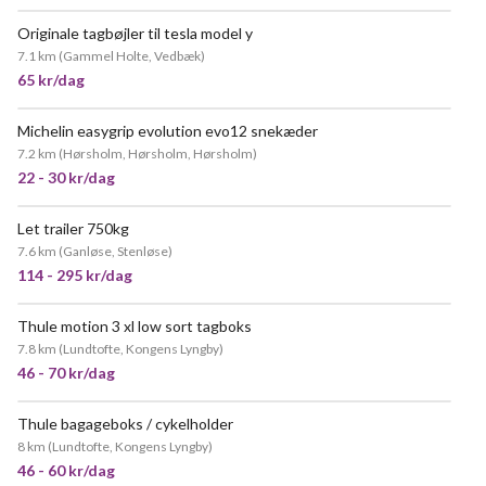
Originale tagbøjler til tesla model y
7.1 km
(
Gammel Holte, Vedbæk
)
65 kr/dag
Michelin easygrip evolution evo12 snekæder
7.2 km
(
Hørsholm, Hørsholm, Hørsholm
)
22 - 30 kr/dag
Let trailer 750kg
MEGET POPULÆR
7.6 km
(
Ganløse, Stenløse
)
114 - 295 kr/dag
Thule motion 3 xl low sort tagboks
NY!
7.8 km
(
Lundtofte, Kongens Lyngby
)
46 - 70 kr/dag
Thule bagageboks / cykelholder
POPULÆR
8 km
(
Lundtofte, Kongens Lyngby
)
46 - 60 kr/dag