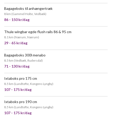
Bagageboks til anhængertræk
MEGET POPULÆR
8 km
(
Gammel Holte, Vedbæk
)
86 - 150 kr/dag
Thule wingbar egde flush rails 86 & 95 cm
POPULÆR
8.1 km
(
Nærum, Nærum
)
29 - 65 kr/dag
Bagageboks 300l menabo
POPULÆR
8.5 km
(
Vedbæk, Rudersdal
)
71 - 130 kr/dag
Ixtaboks pro 175 cm
8.5 km
(
Lundtofte, Kongens Lyngby
)
107 - 175 kr/dag
Ixtaboks pro 190 cm
8.5 km
(
Lundtofte, Kongens Lyngby
)
107 - 175 kr/dag