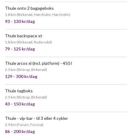
Thule onto 2 bagageboks
POPULÆR
1.8 km
(
Birkerød, Hørsholm, Hørsholm
)
93 - 130 kr/dag
Thule backspace xt
MEGET POPULÆR
1.8 km
(
Birkerød, Rudersdal
)
79 - 125 kr/dag
Thule arcos xl (incl. platform) - 450 l
2.3 km
(
Bistrup, Birkerød
)
129 - 300 kr/dag
Thule tagboks
POPULÆR
2.3 km
(
Bistrup, Birkerød
)
43 - 150 kr/dag
Thule - vip-bar - til 3 eller 4 cykler
2.9 km
(
Farum, Furesø
)
86 - 200 kr/dag