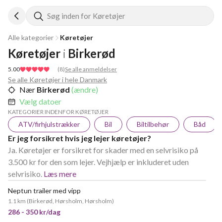
Søg inden for Køretøjer
Alle kategorier
Køretøjer
Køretøjer
i
Birkerød
5.00
(
8
)
Se alle anmeldelser
Se alle Køretøjer i hele Danmark
Nær
Birkerød
(ændre)
Vælg datoer
KATEGORIER INDENFOR KØRETØJER
ATV/firhjulstrækker
Bil
Biltilbehør
Båd
Er jeg forsikret hvis jeg lejer køretøjer?
Ja. Køretøjer er forsikret for skader med en selvrisiko på
3.500 kr for den som lejer. Vejhjælp er inkluderet uden
selvrisiko.
Læs mere
Neptun trailer med vipp
1.1 km
(
Birkerød, Hørsholm, Hørsholm
)
286 - 350 kr/dag