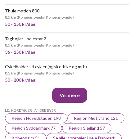
Thule motion 800
8.5 km
(
Kongens Lyngby, Kongens Lyngby
)
50 - 150 kr/dag
Tagbøjler - polestar 2
MEGET POPULÆR
8.5 km
(
Kongens Lyngby, Kongens Lyngby
)
36 - 150 kr/dag
Cykelholder - 4 cykler (også e-bike og mtb)
MEGET POPULÆR
8.5 km
(
Kongens Lyngby, Kongens Lyngby
)
50 - 200 kr/dag
Vis mere
LEJ KØRETØJER I ANDRE BYER
Region Hovedstaden 198
Region Midtjylland 121
Region Syddanmark 77
Region Sjælland 57
København 51
Se alle Køretøjer i hele Danmark