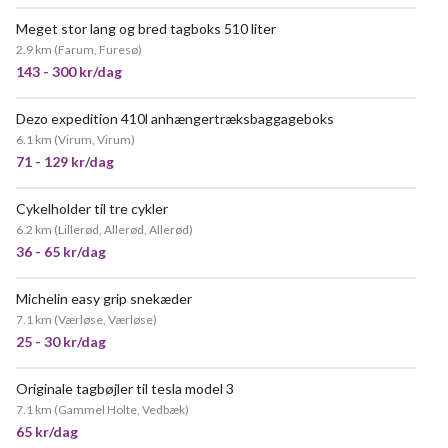
Meget stor lang og bred tagboks 510 liter
2.9 km
(
Farum, Furesø
)
143 - 300 kr/dag
Dezo expedition 410l anhængertræksbaggageboks
POPULÆR
6.1 km
(
Virum, Virum
)
71 - 129 kr/dag
Cykelholder til tre cykler
MEGET POPULÆR
6.2 km
(
Lillerød, Allerød, Allerød
)
36 - 65 kr/dag
Michelin easy grip snekæder
7.1 km
(
Værløse, Værløse
)
25 - 30 kr/dag
Originale tagbøjler til tesla model 3
POPULÆR
7.1 km
(
Gammel Holte, Vedbæk
)
65 kr/dag